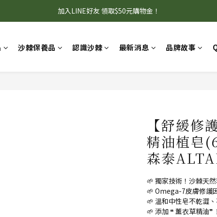
首購95折+免運，滿額贈『旅行壓縮收納袋』數量有限 送完為止！
加入LINE好友 領取$50元購物金！
首購95折+免運，滿額贈『旅行壓縮收納袋』數量有限 送完為止！
品
沙棘保養品
認識沙棘
最新消息
品牌故事
【舒緩修
精油植皂(
森泰ALTA
🌱 獨家技術！沙棘天
🌱 Omega-7皮膚
🌱 溫和中性皂不乾澀
🌱 添加 ❝ 薰衣草精