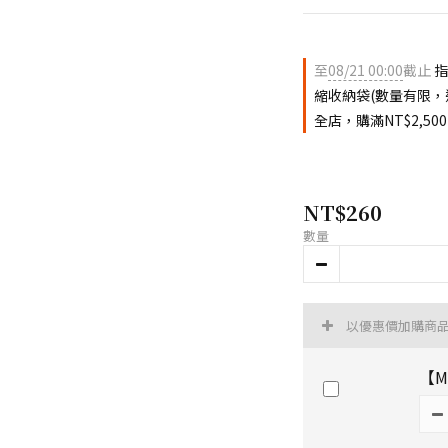
至
08/21 00:00
截止
指
縮收納袋(數量有限，
全店，購滿NT$2,5
NT$260
數量
以優惠價加購商
【M