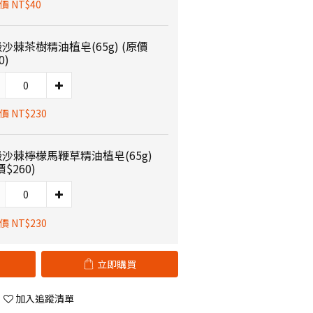
價 NT$40
沙棘茶樹精油植皂(65g) (原價
0)
 NT$230
沙棘檸檬馬鞭草精油植皂(65g)
價$260)
 NT$230
立即購買
加入追蹤清單