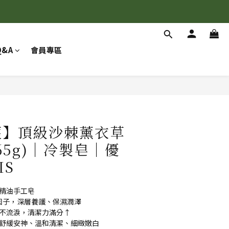
Q&A
會員專區
立即購買
護】頂級沙棘薰衣草
65g)｜冷製皂｜優
IS
然精油手工皂
修護因子，深層養護、保濕潤澤
、不流淚，清潔力滿分↑
油❞  舒緩安神、溫和清潔、細緻嫩白