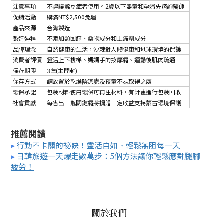
注意事項
不建議蠶豆症者使用。2歲以下嬰童和孕婦先諮詢醫師
促銷活動
購滿NT$2,500免運
產品來源
台灣製造
製造過程
不添加類固醇、藥物成分和止痛劑成分
品牌理念
自然健康的生活，沙棘對人體健康和地球環境的保護
消費者評價
靈活上下樓梯、媽媽手的按摩霜、運動後肌肉疏通
保存期限
3年(未開封)
保存方式
請放置於乾燥陰凉處及孩童不易取得之處
環保承諾
包裝材料使用環保可再生材料，有計畫進行包裝回收
社會貢獻
每售出一瓶關鍵霜將捐贈一定收益支持蒙古環境保護
推薦閱讀
▸
行動不卡關的祕訣！靈活自如、輕鬆無阻每一天
▸
日韓旅遊一天爆走數萬步：5個方法讓你輕鬆應對腿腳
疲勞！
關於我們