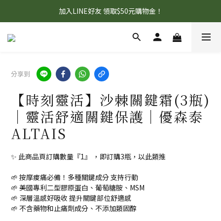
首購95折+免運，滿額贈『旅行壓縮收納袋』數量有限 送完為止！
加入LINE好友 領取$50元購物金！
首購95折+免運，滿額贈『旅行壓縮收納袋』數量有限 送完為止！
分享到
【時刻靈活】沙棘關鍵霜(3瓶)
｜靈活舒適關鍵保護｜優森泰
ALTAIS
✨ 此商品頁訂購數量『1』 ，即訂購3瓶，以此類推
🌱 按摩痠痛必備！多種關鍵成分 支持行動
🌱 美國專利二型膠原蛋白、葡萄糖胺、MSM
🌱 深層溫感好吸收 提升關鍵部位舒適感
🌱 不含藥物和止痛劑成分、不添加類固醇