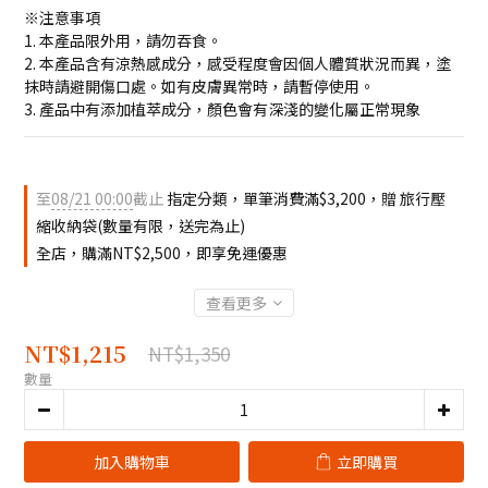
※注意事項
1. 本產品限外用，請勿吞食。
2. 本產品含有涼熱感成分，感受程度會因個人體質狀況而異，塗
抹時請避開傷口處。如有皮膚異常時，請暫停使用。
3. 產品中有添加植萃成分，顏色會有深淺的變化屬正常現象
至
08/21 00:00
截止
指定分類，單筆消費滿$3,200，贈 旅行壓
縮收納袋(數量有限，送完為止)
全店，購滿NT$2,500，即享免運優惠
查看更多
NT$1,215
NT$1,350
數量
加入購物車
立即購買