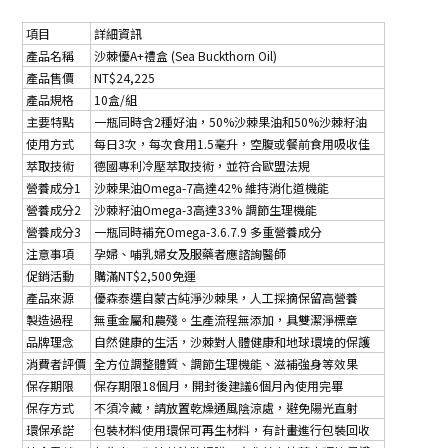
項目
詳細資訊
產品名稱
沙棘優A+禮盒 (Sea Buckthorn Oil)
產品售價
NT$24,225
產品規格
10盒/組
主要特點
一瓶同時含2種好油，50%沙棘果油和50%沙棘籽油
使用方式
每日3次，每次食用1.5毫升，空腹或餐前食用吸收佳
萃取技術
德國專利冷壓萃取技術，並符合歐盟法規
營養成分1
沙棘果油Omega-7高達42% 維持消化道機能
營養成分2
沙棘籽油Omega-3高達33% 調節生理機能
營養成分3
一瓶同時補充Omega-3.6.7.9 多重營養成分
注意事項
孕婦、哺乳婦女及服藥者應諮詢醫師
促銷活動
購滿NT$2,500免運
產品來源
優森泰選自蒙古純淨沙棘果，人工採摘保留高營養
製造過程
無重金屬和農殘。生產流程無添加，具雙潔淨標章
品牌理念
自然健康的生活，沙棘對人體健康和地球環境的保護
消費者評價
全方位調整體質、調節生理機能、滋補強身等效果
保存期限
保存期限18個月，開封後建議6個月內使用完畢
保存方式
不須冷藏，請放置乾燥通風陰涼處，避免陽光直射
環保承諾
包裝材料使用環保可再生材料，有計畫進行包裝回收