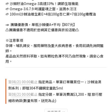
🌱 沙棘籽油Omega-3高達33%！調節生理機能
🌱 Omega-3.6.7.9 呵護靈魂之窗，滋潤水汪汪
🌱 100ml沙棘油維生素E=4倍100g杏仁果=7倍100g橄欖油
📣  團購優惠價，單瓶沙棘優A+平均【807元】
⚠️團購優惠不適用於官網其它優惠與折扣活動⚠️
※注意事項
孕婦、哺乳婦女、服用藥物及重大疾病患者，食用前請先詢問醫
師。
產品由天然原料萃取，如有顆粒色澤不同乃自然現象，請安心食
用。
至
08/21 00:00
截止
指定商品，單筆訂單購買任一﹝沙棘油滴
劑系列﹞即贈304不鏽鋼定量匙5ml
至
08/21 00:00
截止
指定分類，單筆消費滿$3,200，贈 旅行壓
縮收納袋(數量有限，送完為止)