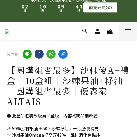
8
9
8
0
4
7
2
1
1
3
2
7
1
5
4
限時5天！父親節限定，沙棘組合74折起
7
9
8
7
3
6
1
0
首購95折+免運，滿額贈『旅行壓縮收納袋』數量有限 送完為止！
0
2
:
1
6
:
0
9
:
4
3
補充元氣GO
6
8
7
6
9
2
5
0
日
時
分
秒
1
0
5
8
3
2
5
7
6
5
9
8
1
4
0
4
7
2
1
4
6
5
4
8
7
0
3
3
6
1
0
加入LINE好友 領取$50元購物金！
3
5
4
9
3
7
6
2
2
5
0
2
4
3
8
2
6
5
1
1
4
1
3
2
7
1
5
4
限時5天！父親節限定，沙棘組合74折起
0
0
3
分享到
0
2
:
1
6
:
0
9
:
4
3
補充元氣GO
2
日
時
分
秒
1
0
5
8
3
2
1
【團購組省最多】沙棘優A+禮
0
4
7
2
1
0
3
6
1
0
盒－10盒組｜沙棘果油+籽油
2
5
0
｜團購組省最多｜優森泰
1
4
0
3
ALTAIS
2
1
● 此產品包裝改版為平盒版，內容物商品無改變
0
🌱 50%沙棘果油＋50%沙棘籽油，一瓶營養補充
🌱 沙棘果油Omega-7高達42%！維持消化道機能