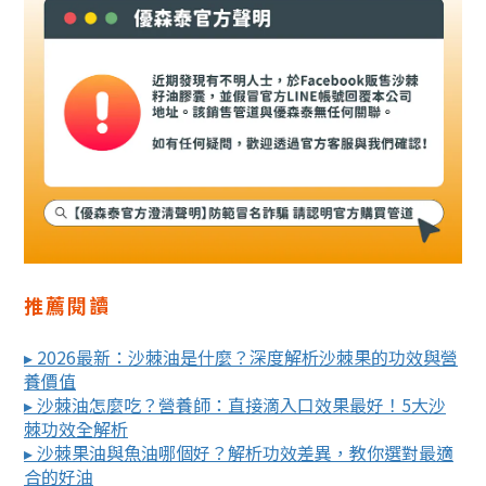
推薦閱讀
▸ 2026最新：沙棘油是什麼？深度解析沙棘果的功效與營
養價值
▸ 沙棘油怎麼吃？營養師：直接滴入口效果最好！5大沙
棘功效全解析
▸ 沙棘果油與魚油哪個好？解析功效差異，教你選對最適
合的好油