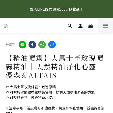
5
8
6
6
7
9
3
2
1
4
2
9
2
3
5
8
限時5天！父親節限定，沙棘組合74折起
4
7
5
5
6
8
2
1
加入LINE好友 領取$50元購物金！
0
3
:
1
8
:
1
2
:
4
7
3
6
4
4
5
7
補充元氣GO
1
0
日
時
分
秒
2
0
7
0
1
3
6
2
5
3
3
4
6
9
0
1
6
0
2
5
1
4
2
9
2
3
5
8
限時5天！父親節限定，沙棘組合74折起
0
5
1
4
0
3
:
1
8
:
1
2
:
4
7
補充元氣GO
4
0
3
日
時
分
秒
2
0
7
0
1
3
6
3
2
1
6
0
2
5
2
1
分享到
0
5
1
4
1
0
4
0
3
0
【精油噴霧】大馬士革玫瑰噴
3
2
2
1
霧精油｜天然精油淨化心靈｜
1
0
優森泰ALTAIS
0
🌱 大馬士革玫瑰純露、玫瑰原精
🌱 可噴於空間做香氛噴霧使用，提供天然精油清新的香氣
🌱 可噴於衣物上做衣物香水使用
※注意事項：若皮膚有不適症狀，請立即停止使用，並諮詢專業