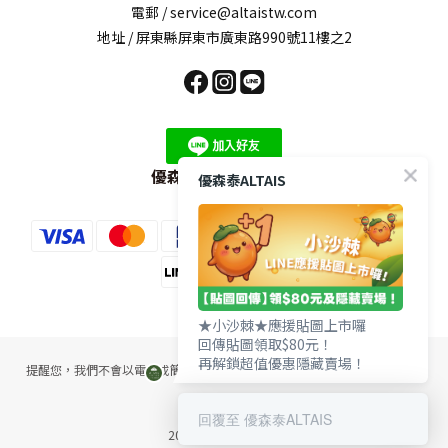
電郵 / service@altaistw.com
地址 / 屏東縣屏東市廣東路990號11樓之2
優森泰LINE官方帳號
優森泰ALTAIS
★小沙棘★應援貼圖上市囉
回傳貼圖領取$80元！
再解鎖超值優惠隱藏賣場！
提醒您，我們不會以電話或簡訊方式通知變更付款方式，或改為分期付款。
回覆至 優森泰ALTAIS
2017 ©ALTAIS優森泰