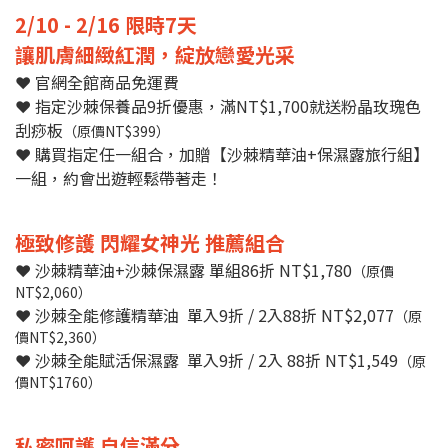
2/10 - 2/16 限時7天
讓肌膚細緻紅潤，綻放戀愛光采
❤
官網全館商品免運費
❤
指定沙棘保養品9折優惠，滿NT$1,700就送粉晶玫瑰色
刮痧板
（原價NT$399）
❤
購買指定任一組合，加贈【沙棘精華油+保濕露旅行組】
一組，約會出遊輕鬆帶著走！
極致修護 閃耀女神光 推薦組合
❤ 沙棘精華油+沙棘保濕露 單組86折 NT$1,780
（原價
NT$2,060）
❤
沙棘全能修護精華油 單入9折 / 2入88折 NT$2,077
（原
價NT$2,360）
❤
沙棘全能賦活保濕露 單入9折 / 2入 88折 NT$1,549
（原
價NT$1760）
私密呵護 自信滿分