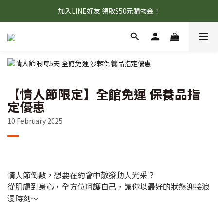
首購95折+免運，滿額贈『旅行壓縮收納袋』數量有限 送完為止！
加入LINE好友 領取$50元購物金！
首購95折+免運，滿額贈『旅行壓縮收納袋』數量有限 送完為止！
【情人節限定】全館免運 保養品指
定優惠
10 February 2025
情人節倒數，想要在約會中散發動人光采？
從肌膚到身心，全方位呵護自己，讓你以最好的狀態迎接浪
漫時刻～