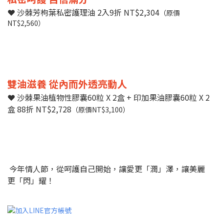
❤
沙棘芳枸葉私密護理油 2入9折 NT$2,304
（原價
NT$2,560）
雙油滋養 從內而外透亮動人
❤
沙棘果油植物性膠囊60粒 X 2盒 + 印加果油膠囊60粒
X
2
盒 88折 NT$2,728
（原價NT$3,100）
今年情人節，從呵護自己開始，讓愛更「潤」澤，讓美麗
更「閃」耀！