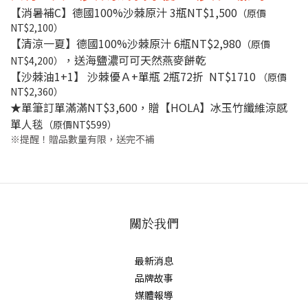
【消暑補C】德國100%沙棘原汁 3瓶NT$1,500
（原價
NT$2,100）
【清涼一夏】德國100%沙棘原汁 6瓶NT$2,980
（原價
，送海鹽濃可可天然燕麥餅乾
NT$4,200）
【沙棘油1+1】 沙棘優Ａ+單瓶 2瓶72折 NT$1710
（原價
NT$2,360）
★單筆訂單滿滿NT$3,600，贈【HOLA】冰玉竹纖維涼感
單人毯
（原價NT$599）
※提醒！贈品數量有限，送完不補
關於我們
最新消息
品牌故事
媒體報導