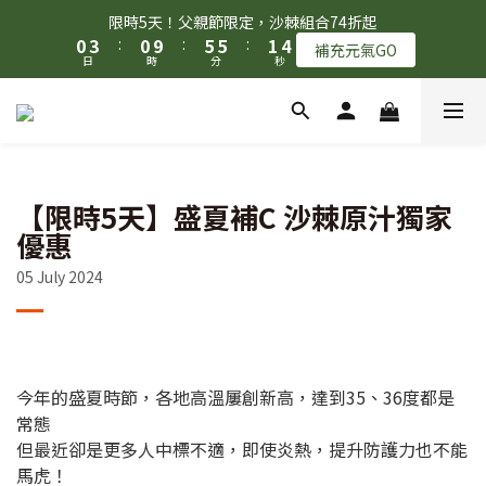
1
1
4
4
1
1
6
6
6
6
2
2
5
5
限時5天！父親節限定，沙棘組合74折起
限時5天！父親節限定，沙棘組合74折起
0
0
3
3
:
:
0
0
9
9
:
:
5
5
5
5
:
:
1
1
4
4
補充元氣GO
補充元氣GO
9
日
日
9
時
時
分
分
秒
秒
2
2
8
8
4
4
4
4
0
0
3
3
8
8
9
1
1
7
7
3
3
3
3
2
2
7
7
8
0
0
6
6
2
2
2
2
1
1
首購95折+免運，滿額贈『旅行壓縮收納袋』數量有限 送完為止！
6
9
6
7
5
5
1
1
1
1
0
0
5
8
5
6
9
4
4
0
0
0
0
4
7
4
9
9
5
8
3
3
加入LINE好友 領取$50元購物金！
3
6
3
8
8
4
7
【限時5天】盛夏補C 沙棘原汁獨家
2
2
2
5
2
7
7
3
6
1
1
優惠
1
4
1
6
6
2
5
限時5天！父親節限定，沙棘組合74折起
0
0
05 July 2024
0
3
:
0
9
:
5
5
:
1
4
補充元氣GO
日
時
分
秒
2
8
4
4
0
3
1
7
3
3
2
0
6
2
2
1
5
1
1
0
今年的盛夏時節，各地高溫屢創新高，達到35、36度都是
4
0
0
3
常態
2
但最近卻是更多人中標不適，即使炎熱，提升防護力也不能
1
馬虎！