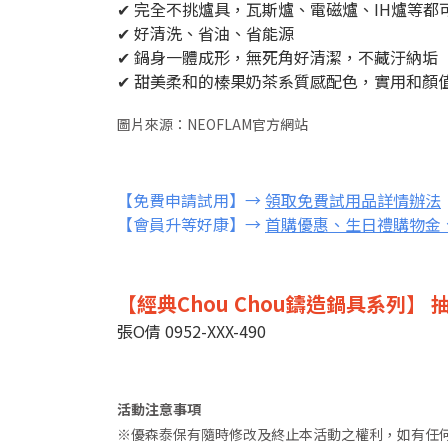
✔ 完全不挑爐具，瓦斯爐、電磁爐、IH爐等都
✔ 好清洗、省油、省能源
✔ 鍋身一體成形，無死角好清潔，不藏汙納垢
✔ 甜美柔和的榛果奶茶系質感配色，實用和顏
圖片來源：NEOFLAM官方網站
【免費申請試用】→
領取免費試用品詳情辦法
【會員升等好康】→
首購優惠、生日禮購物金
【經典Chou Chou鑄造鍋具系列】
張O倩 0952-XXX-490
活動注意事項
※優森泰保有隨時修改及終止本活動之權利，如有任