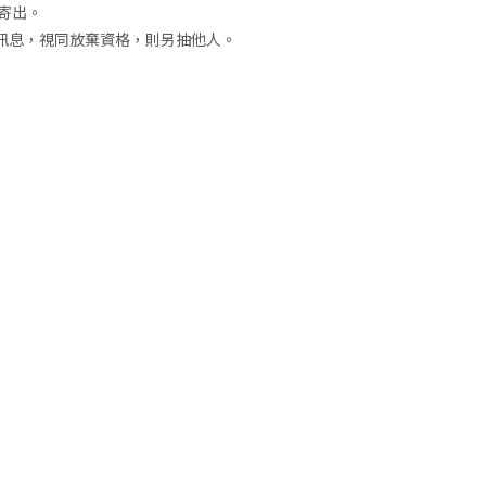
前寄出。
之訊息，視同放棄資格，則另抽他人。