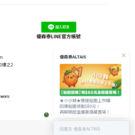
優森泰LINE官方帳號
優森泰ALTAIS
om
1樓之2
★小沙棘★應援貼圖上市囉
回傳貼圖領取$80元！
再解鎖超值優惠隱藏賣場！
回覆至 優森泰ALTAIS