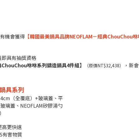
就有機會獲得
【韓國最美鍋具品牌NEOFLAM－經典ChouCho
員即具有抽獎資格
典ChouChou咻咻系列鑄造鍋具4件組】
，新會
（
原價NT$32,438）
造鍋具系列
24cm（全覆底）+玻璃蓋、平
玻璃蓋、NEOFLAM矽膠湯勺
）
更高更快速
AS有害物質