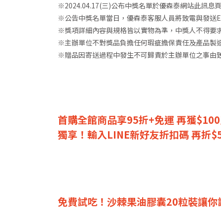
※2024.04.17(三)公布中獎名單於優森泰網站此訊
※公告中獎名單當日，優森泰客服人員將致電與發送E
※獎項詳細內容與規格皆以實物為準，中獎人不得要
※主辦單位不對獎品負擔任何瑕疵擔保責任及產品製
※贈品因寄送過程中發生不可歸責於主辦單位之事由
首購全館商品享95折+免運 再獲$10
獨享！輸入LINE新好友折扣碼 再折$5
免費試吃！沙棘果油膠囊20粒裝讓你