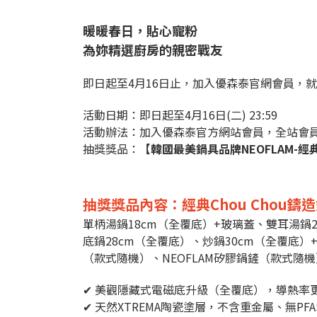
暖暖春日，貼心寵粉
為妳精選廚房的親密戰友
即日起至4月16日止，加入優森泰官網會員，
活動日期：即日起至4月16日(二) 23:59
活動辦法：加入優森泰官方網站會員，全站會
抽獎獎品：
【韓國最美鍋具品牌NEOFLAM-經
抽獎獎品內容：經典Chou Chou鑄
單柄湯鍋18cm（全覆底）+玻璃蓋、雙耳湯鍋
底鍋28cm（全覆底）、炒鍋30cm（全覆底）+
（款式隨機）、NEOFLAM矽膠鍋鏟（款式隨機
✔ 美觀隱藏式電磁底升級（全覆底），導熱率
✔ 天然XTREMA陶瓷塗層，不含重金屬、無PF