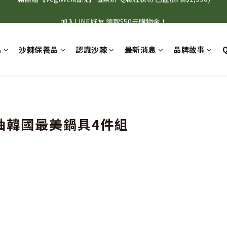
首購95折+免運，滿額贈『旅行壓縮收納袋』數量有限 送完為止！
加入LINE好友 領取$50元購物金！
首購95折+免運，滿額贈『旅行壓縮收納袋』數量有限 送完為止！
品
沙棘保養品
認識沙棘
最新消息
品牌故事
抽韓國最美鍋具4件組