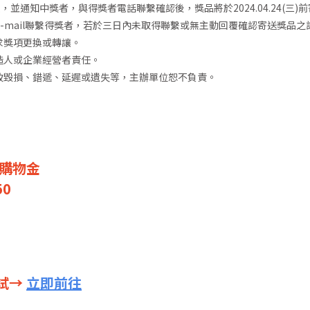
息頁，並通知中獎者，與得獎者電話聯繫確認後，獎品將於2024.04.24(三)
-mail聯繫得獎者，若於三日內未取得聯繫或無主動回覆確認寄送獎品
求獎項更換或轉讓。
造人或企業經營者責任。
致毀損、錯遞、延遲或遺失等，主辦單位恕不負責。
0購物金
0
試→
立即前往