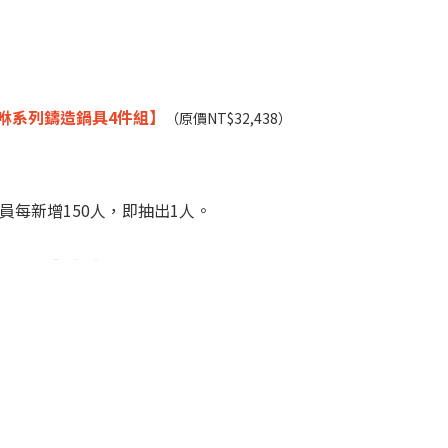
u咻咻系列鑄造鍋具4件組】
（
原價NT$32,438）
員每新增150人，即抽出1人。