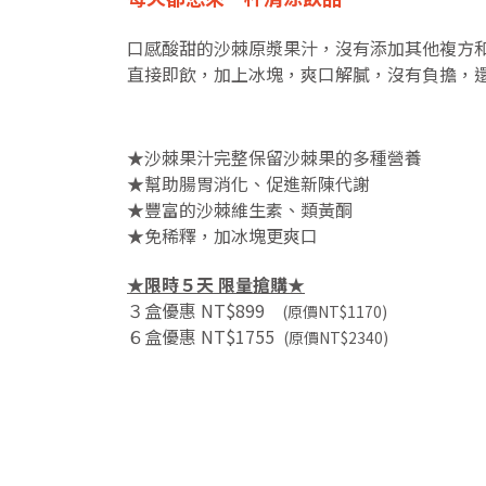
口感酸甜的沙棘原漿果汁，沒有添加其他複方
直接即飲，加上冰塊，爽口解膩，沒有負擔，
★沙棘果汁完整保留沙棘果的多種營養
★幫助腸胃消化、促進新陳代謝
★豐富的沙棘維生素、類黃酮
★免稀釋，加冰塊更爽口
★限時５天 限量搶購★
３盒優惠 NT$899
(原價NT$1170)
６盒優惠 NT$1755
(原價NT$2340)