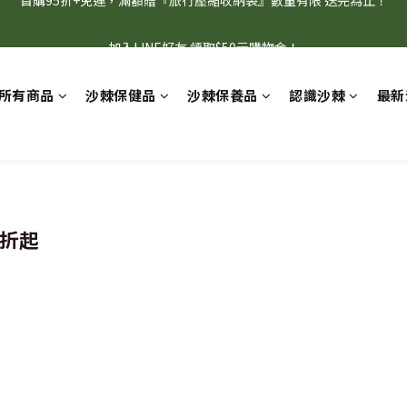
1
5
2
4
3
6
2
5
0
1
0
3
7
4
6
5
8
4
7
0
4
:
1
3
:
2
5
:
1
4
！父親節限定，沙棘組合74折起
補充
加入LINE好友 領取$50元購物金！
0
日
時
分
秒
2
6
3
5
4
7
3
6
3
0
2
1
4
0
3
1
5
2
4
3
6
2
5
2
1
0
3
2
0
4
:
1
3
:
2
5
:
1
4
1
0
2
1
！父親節限定，沙棘組合74折起
補充
日
時
分
秒
所有商品
沙棘保健品
沙棘保養品
認識沙棘
最新
3
0
2
1
4
0
3
0
1
0
2
1
0
3
2
0
1
0
2
1
0
1
0
0
5折起