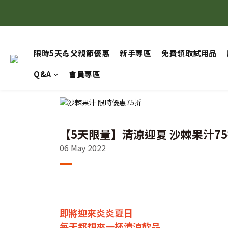
限時5天
限時5天
限時5天💪父親節優惠
新手專區
免費領取試用品
Q&A
會員專區
【5天限量】清涼迎夏 沙棘果汁7
06 May 2022
即將迎來炎炎夏日
每天都想來一杯清涼飲品