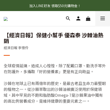
首購95折+免運，滿額贈『旅行壓縮收納袋』數量有限 送完為止！
加入LINE好友 領取$50元購物金！
首購95折+免運，滿額贈『旅行壓縮收納袋』數量有限 送完為止！
【經濟日報】保健小幫手 優森泰 沙棘油熱
銷
經濟日報 李憶伶
全球疫情延燒，造成人心惶惶，除了配戴口罩、勤洗手等外
在防護外，多攝取「好的營養素」更是有正向助益。
沙棘在地球上已有兩億年的歷史，是最古老且生命力最堅韌
的植物之一。從沙棘萃取出的沙棘油被廣泛使用於保健領
域。其中罕見的不飽和脂肪酸Omega-7是沙棘果油中獨有
的高比例營養成分，是維持健康的重要元素之一。