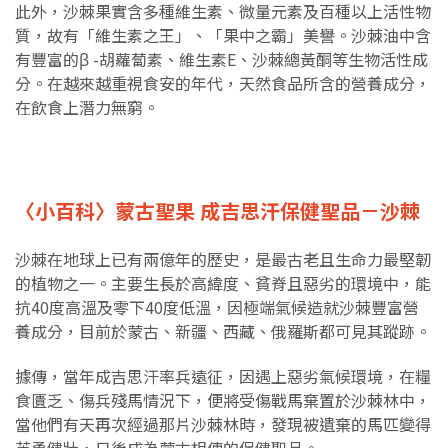
此外，沙棘果實含多種維生素、微量元素及百種以上活性物
質，故有「維生素之王」、「果中之霸」美譽。沙棘油中含
有豐富的β -胡蘿蔔素、維生素E、沙棘總黃酮等生物活性成
分。在越來越重視食安的年代，天然食品所含的營養成分，
在飲食上潛力無窮。
〈小百科〉蒙古聖果 成吉思汗保健聖品－沙棘
沙棘在地球上已有兩億年的歷史，是最古老且生命力最堅韌
的植物之一。主要生長於高緯度、貧脊且惡劣的環境中，能
抗40度高溫及零下40度低溫，因極端氣候造就沙棘豐富營
養成分，目前於蒙古、新疆、西藏、俄羅斯都可見其蹤跡。
據傳，當年成吉思汗率兵遠征，因遇上惡劣氣候環境，在糧
食匱乏、傷兵殘馬情況下，便將受傷戰馬棄置於沙棘林中，
當他們有天再次經過那片沙棘林時，發現被遺棄的馬匹變得
英勇健壯，日後成為蒙古相傳的保健聖品。