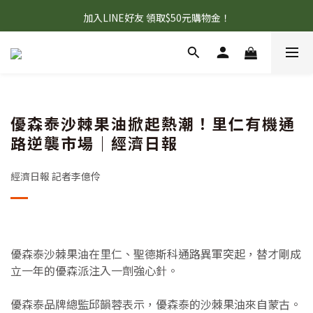
首購95折+免運，滿額贈『旅行壓縮收納袋』數量有限 送完為止！
加入LINE好友 領取$50元購物金！
首購95折+免運，滿額贈『旅行壓縮收納袋』數量有限 送完為止！
優森泰沙棘果油掀起熱潮！里仁有機通
路逆襲市場｜經濟日報
經濟日報 記者李億伶
優森泰沙棘果油在里仁、聖德斯科通路異軍突起，替才剛成
立一年的優森派注入一劑強心針。
優森泰品牌總監邱韻蓉表示，優森泰的沙棘果油來自蒙古。