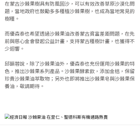
在蒙古沙棘果樹具有防風固沙，可以有效改善草原沙漠化問
題，當地政府也鼓勵多多種植沙棘果樹，也成為當地常見的
樹種。
而優森泰也希望透過沙棘果油改善蒙古貧富差距問題，在先
前與慈心金會發起公益計畫，支持蒙古種樹計畫，也獲得不
少迴響。
邱韻蓉說，除了沙棘果油外，優森泰也充份運用沙棘果的特
色，推出沙棘果系列產品。沙棘果酵素飲，添加金桔，保留
珍貴沙棘果油萃取物；另外也即將推出沙棘果皂與沙棘果保
養油，敬請期待。