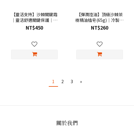
【靈活支持】沙棘關鍵霜
【彈潤控油】頂級沙棘茶
｜靈活舒適關鍵保護｜優
樹精油植皂(65g)｜冷製皂
森泰ALTAIS
｜優森泰ALTAIS
NT$450
NT$260
1
2
3
»
關於我們