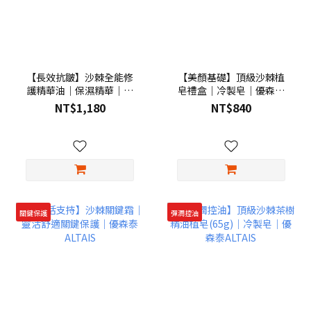
【長效抗皺】沙棘全能修
【美顏基礎】頂級沙棘植
護精華油｜保濕精華｜優
皂禮盒｜冷製皂｜優森泰
森泰ALTAIS
ALTAIS
NT$1,180
NT$840
關鍵保護
彈潤控油