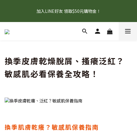
5
9
5
7
5
5
5
4
1
5
1
3
1
1
1
限時5天！父親節限定，沙棘組合74折起
4
8
4
6
4
4
4
3
加入LINE好友 領取$50元購物金！
0
4
:
0
2
:
0
0
:
0
9
3
7
3
5
3
3
3
補充元氣GO
2
日
時
分
秒
3
1
8
2
6
2
4
2
2
2
1
2
0
7
1
5
1
3
1
1
1
限時5天！父親節限定，沙棘組合74折起
0
1
6
0
4
:
0
2
:
0
0
:
0
9
補充元氣GO
0
5
日
時
分
秒
3
1
8
4
2
0
7
3
1
6
換季皮膚乾燥脫屑、搔癢泛紅？
2
0
5
1
4
敏感肌必看保養全攻略！
0
3
2
1
0
換季肌膚乾癢？敏感肌保養指南