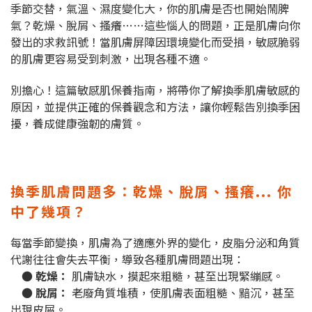
季節交替，氣溫、濕度變化大，你的肌膚是否也開始鬧脾
氣？乾燥、脫屑、搔癢……這些惱人的問題，正是肌膚向你
發出的求救訊號！當肌膚屏障因環境變化而受損，敏感脆弱
的肌膚更容易受到刺激，出現各種不適。
別擔心！這篇敏感肌保養指南，將帶你了解換季肌膚敏感的
原因，並提供正確的保養觀念和方法，讓你輕鬆告別換季困
擾，養成健康強韌的膚質。
換季肌膚問題多：乾燥、脫屑、搔癢... 你
中了幾項？
每當季節變換，肌膚為了適應外界的變化，皮脂分泌和角質
代謝往往會失去平衡，導致各種肌膚問題出現：
● 乾燥：
肌膚缺水，摸起來粗糙，甚至出現緊繃感。
● 脫屑：
老廢角質堆積，使肌膚表面粗糙、黯沉，甚至
出現皮屑。